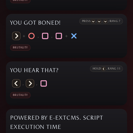
BRUTALITY
YOU GOT BONED!
PRESS
,
,
; RANG 7
+
,
,
+
BRUTALITY
YOU HEAR THAT?
HOLD
, RANG 11
,
,
BRUTALITY
POWERED BY E-EXTCMS. SCRIPT
EXECUTION TIME