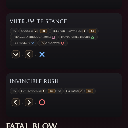
VILTRUMITE STANCE
+A
CANCEL:
+
TELEPORT TOWARDS:
+
THRAGGED THROUGH MUD:
HONORABLE DEATH:
TIEBREAKER:
AND AWAY:
,
,
INVINCIBLE RUSH
+A
FLY TOWARDS:
+
(+A)
FLY AWAY:
+
,
,
FATAL BLOW