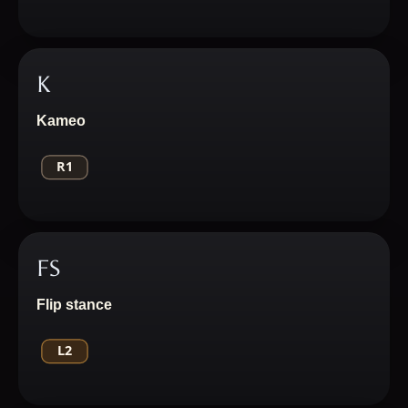
K
Kameo
FS
Flip stance