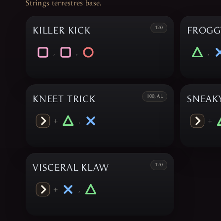
Strings terrestres base.
KILLER KICK
120
FROGG
,
,
,
KNEET TRICK
100, AL
SNEAK
+
,
+
VISCERAL KLAW
120
+
,