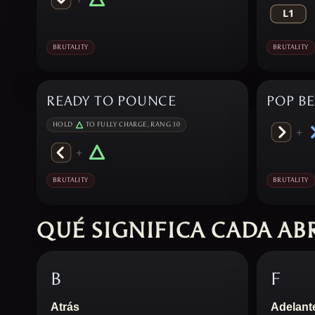
BRUTALITY
BRUTALITY
READY TO POUNCE
POP BE
HOLD
TO FULLY CHARGE, RANG 10
+
+
BRUTALITY
BRUTALITY
QUÉ SIGNIFICA CADA AB
B
F
Atrás
Adelant