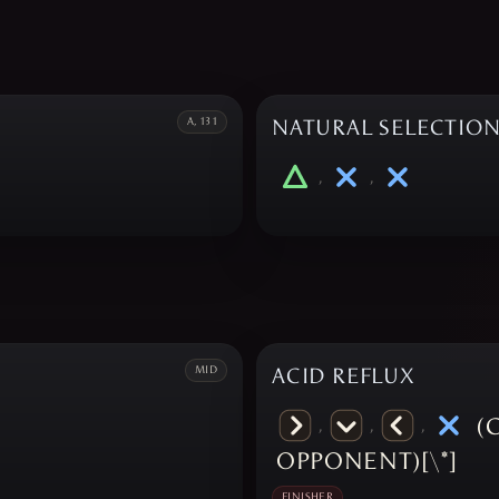
A, 131
NATURAL SELECTIO
,
,
MID
ACID REFLUX
(
,
,
,
OPPONENT)[\*]
FINISHER