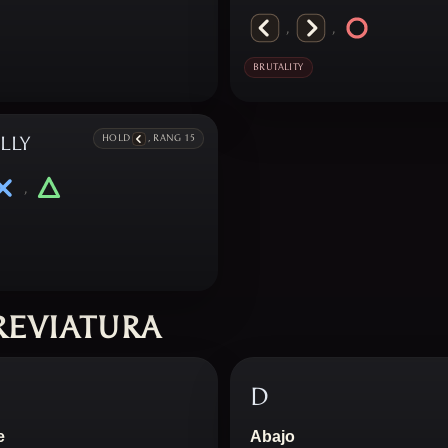
,
,
BRUTALITY
LLY
HOLD
, RANG 15
,
REVIATURA
D
e
Abajo