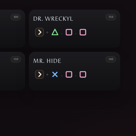
100
DR. WRECKYL
150
+
,
,
130
MR. HIDE
140
+
,
,