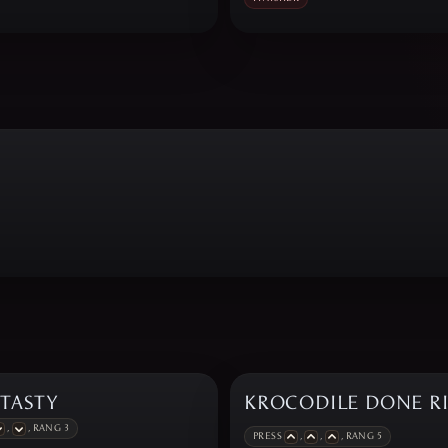
TASTY
KROCODILE DONE R
,
, RANG 3
PRESS
,
,
, RANG 5