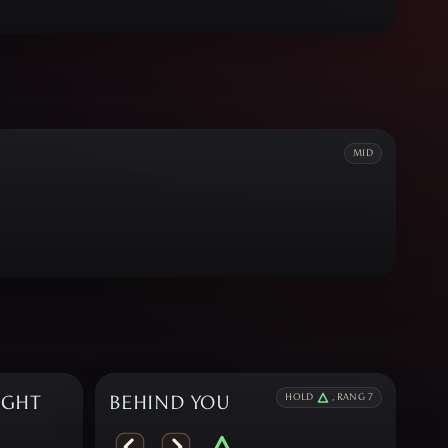
MID
IGHT
BEHIND YOU
HOLD
, RANG 7
,
,