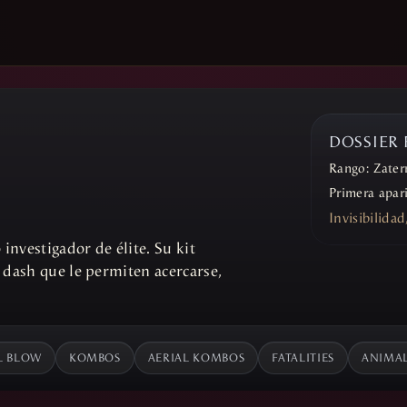
DOSSIER
Rango:
Zater
Primera apar
Invisibilida
nvestigador de élite. Su kit
y dash que le permiten acercarse,
L BLOW
KOMBOS
AERIAL KOMBOS
FATALITIES
ANIMAL