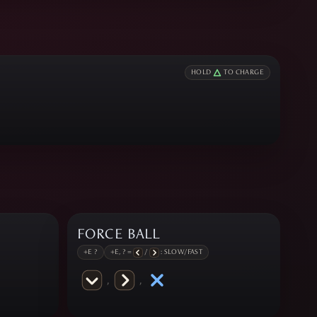
HOLD
TO CHARGE
FORCE BALL
+E ?
+E, ? =
/
: SLOW/FAST
,
,