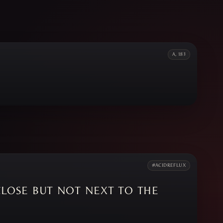
N
A, 183
#ACIDREFLUX
CLOSE
BUT
NOT
NEXT
TO
THE