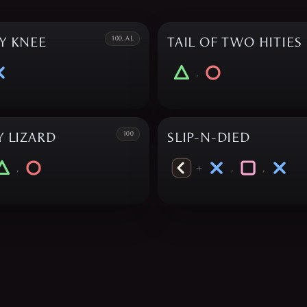
Y KNEE
100, AL
TAIL OF TWO HITIES
,
Y LIZARD
100
SLIP-N-DIED
,
+
,
,