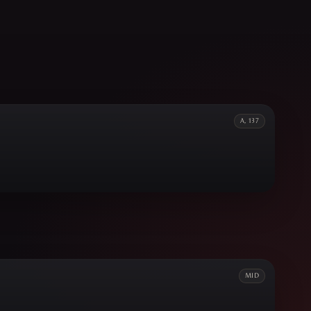
A, 137
MID