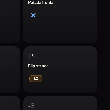
Patada frontal
FS
Flip stance
-E