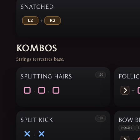
SNATCHED
+
KOMBOS
Strings terrestres base.
SPLITTING HAIRS
120
FOLLI
,
,
+
SPLIT KICK
120
BOW B
HOLD ?
?
,