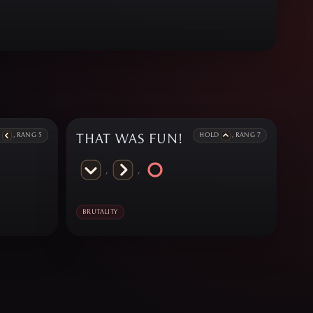
D
, RANG 5
THAT WAS FUN!
HOLD
, RANG 7
,
,
BRUTALITY