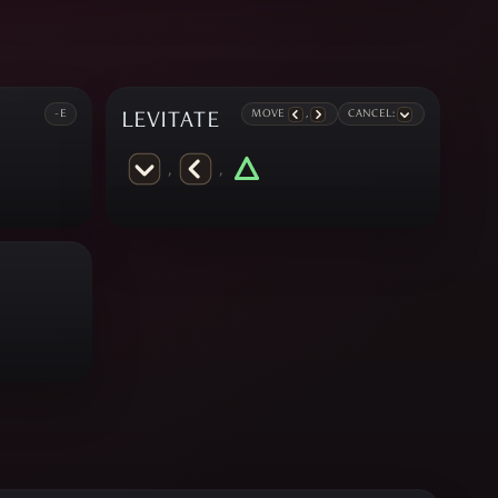
-E
LEVITATE
MOVE
,
CANCEL:
,
,