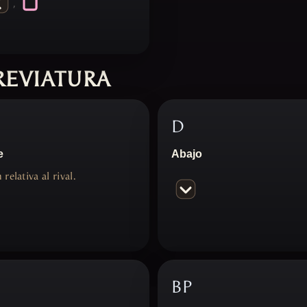
,
REVIATURA
D
e
Abajo
relativa al rival.
BP