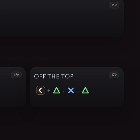
350
150
OFF THE TOP
170
+
,
,