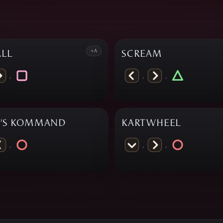
ALL
+A
SCREAM
,
,
,
'S KOMMAND
KARTWHEEL
,
,
,