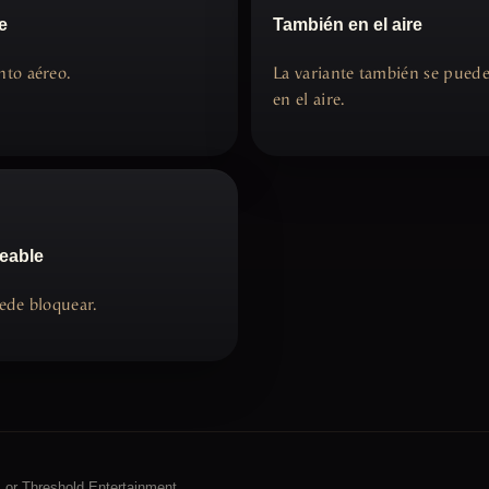
e
También en el aire
to aéreo.
La variante también se pued
en el aire.
eable
ede bloquear.
. or Threshold Entertainment.