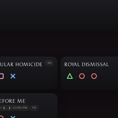
CULAR HOMICIDE
100
ROYAL DISMISSAL
,
,
,
EFORE ME
 =
,
: CLOSE/FAR
103