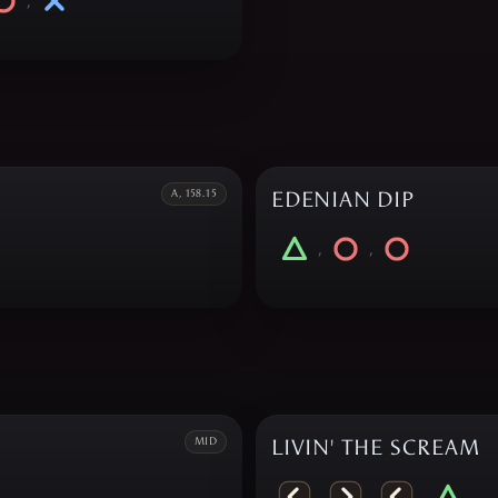
,
A, 158.15
EDENIAN DIP
,
,
MID
LIVIN' THE SCREAM
,
,
,