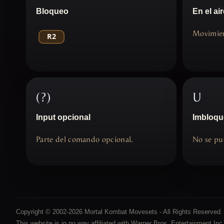
Bloqueo
En el air
Movimien
(?)
U
Input opcional
Imbloqu
Parte del comando opcional.
No se pu
Copyright © 2002-2026 Mortal Kombat Movesets - All Rights Reserved.
This website is in no way affiliated with Warner Bros. Entertainment Inc