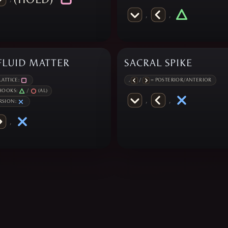
,
,
FLUID MATTER
SACRAL SPIKE
ATTICE:
,
/
= POSTERIOR/ANTERIOR
HOOKS:
/
(AL)
,
,
RSION:
,