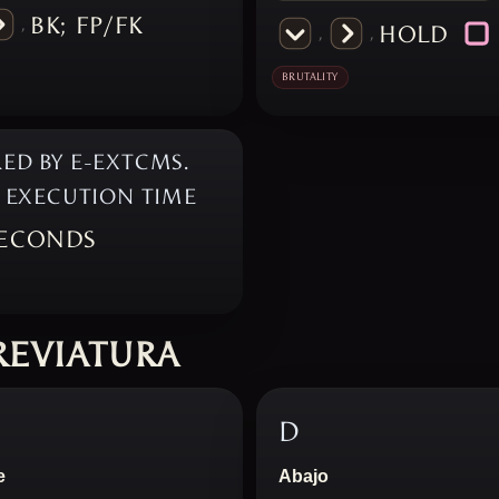
BK;
FP/FK
,
HOLD
,
,
BRUTALITY
ED BY E-EXTCMS.
T EXECUTION TIME
ECONDS
REVIATURA
D
e
Abajo