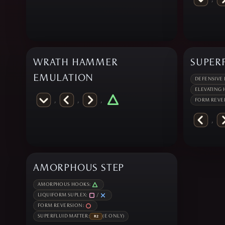
WRATH HAMMER
SUPER
EMULATION
DEFENSIVE L
ELEVATING 
,
,
,
FORM REVE
,
AMORPHOUS STEP
AMORPHOUS HOOKS:
LIQUIFORM SUPLEX:
/
FORM REVERSION:
SUPERFLUID MATTER:
(E ONLY)