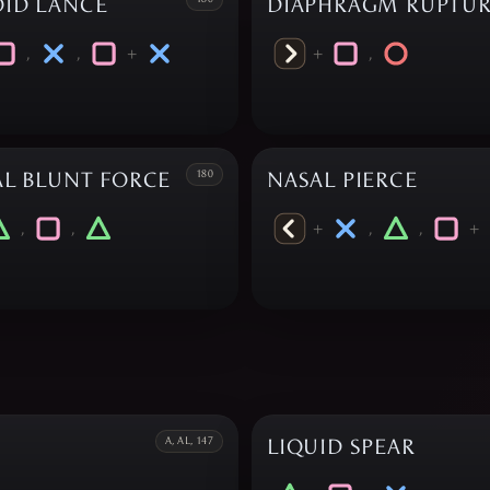
ID LANCE
DIAPHRAGM RUPTU
,
,
+
+
,
AL BLUNT FORCE
180
NASAL PIERCE
,
,
+
,
,
+
A, AL, 147
LIQUID SPEAR