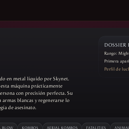
DOSSIER
Rango:
Might
Primera apar
Perfil de lu
ado en metal líquido por Skynet.
, esta máquina prácticamente
ersona con precisión perfecta. Su
 armas blancas y regenerarse lo
ogía de asesinato.
L BLOW
KOMBOS
AERIAL KOMBOS
FATALITIES
ANIMAL