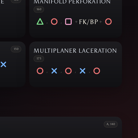
RE
MANIFOLD PERFORATION
160
FK/BP
,
,
+
+
150
MULTIPLANER LACERATION
175
,
,
,
,
A, 140