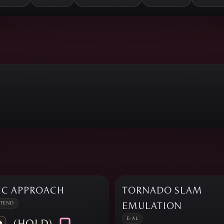
TIC APPROACH
TORNADO SLAM
XTEND
EMULATION
E: AL
(HOLD)
,