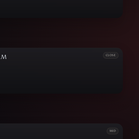
RM
CLOSE
MID