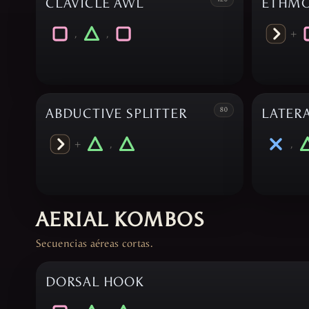
CLAVICLE AWL
ETHMO
,
,
+
ABDUCTIVE SPLITTER
80
LATER
+
,
,
AERIAL KOMBOS
Secuencias aéreas cortas.
DORSAL HOOK